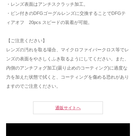
・レンズ表面はアンチスクラッチ加工。
・ピン付きのDFGゴーグルレンズに交換することでDFGテ
ィアオフ 20pcs スピードの装着が可能。
【ご注意ください】
レンズの汚れを取る場合、マイクロファイバークロス等でレ
ンズの表面をやさしくふき取るようにしてください。また、
内側のアンチフォグ加工(曇り止めのコーティング)に過度な
力を加えた状態で拭くと、コーティングを傷める恐れがあり
ますのでご注意ください。
通販サイトへ