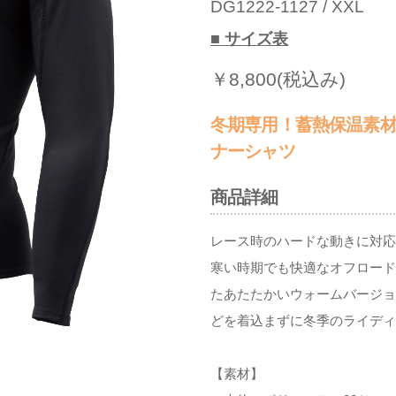
DG1222-1127 / XXL
■ サイズ表
￥8,800(税込み)
冬期専用！蓄熱保温素
ナーシャツ
商品詳細
レース時のハードな動きに対応
寒い時期でも快適なオフロード
たあたたかいウォームバージョ
どを着込まずに冬季のライディ
【素材】