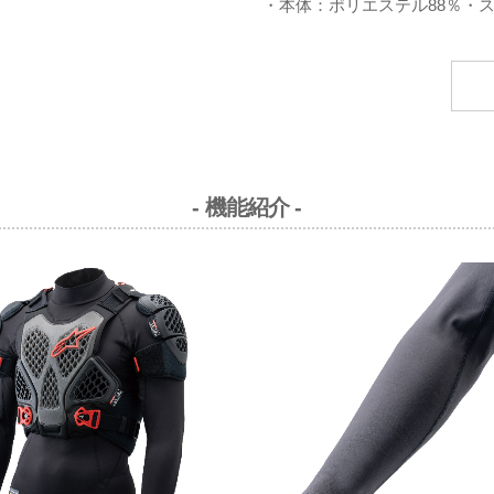
・本体：ポリエステル88％・ス
- 機能紹介 -