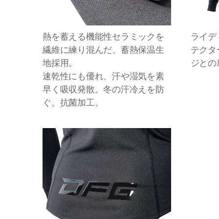
熱を蓄える機能性セラミックを
ライデ
繊維に練り混んだ、蓄熱保温生
テクタ
地採用。
ジとの
速乾性にも優れ、汗や湿気を素
早く吸収発散。冬の汗冷えを防
ぐ。抗菌加工。