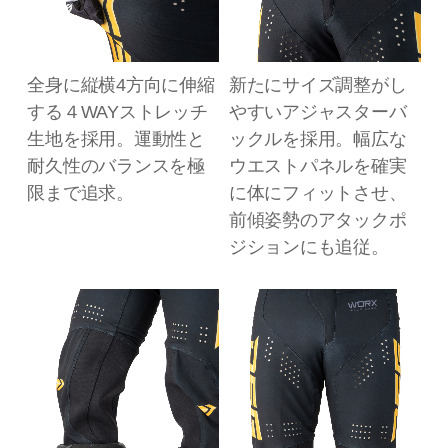
全身に縦横4方向に伸縮
新たにサイズ調整がし
する４WAYストレッチ
やすいアジャスターバ
生地を採用。運動性と
ックルを採用。幅広な
耐久性のバランスを極
ウエストパネルを確実
限まで追求。
に体にフィットさせ、
前傾姿勢のアタックポ
ジションにも追従。