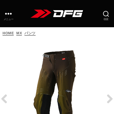
メニュー
検索
カ
HOME
MX
パンツ
テ
ゴ
リ
ー
Prev
Next