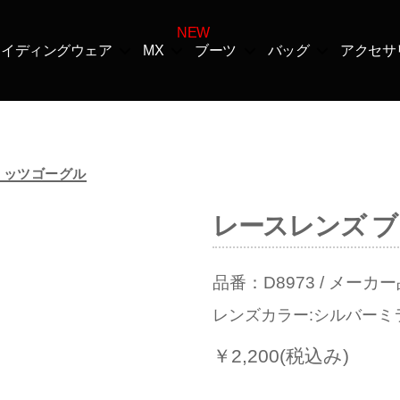
ライディングウェア
MX
ブーツ
バッグ
アクセサ
カ
リッツゴーグル
テ
ゴ
レースレンズ ブ
リ
ー
品番：D8973 / メーカー
レンズカラー:シルバーミ
￥2,200(税込み)