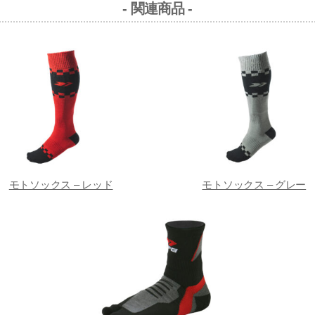
- 関連商品 -
モトソックス – レッド
モトソックス – グレー