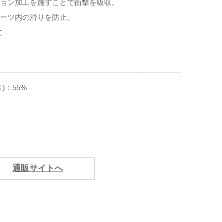
ョン加工を施すことで衝撃を吸収。
ーツ内の滑りを防止。
丈
)：55%
通販サイトへ