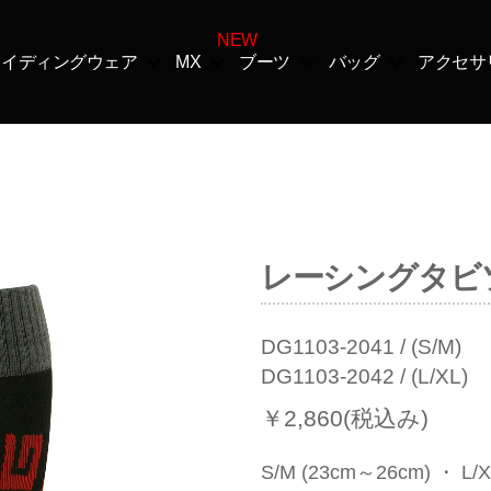
ライディングウェア
MX
ブーツ
バッグ
アクセサ
カ
テ
ゴ
レーシングタビ
リ
ー
DG1103-2041 / (S/M)
DG1103-2042 / (L/XL)
￥2,860(税込み)
S/M (23cm～26cm) ・ L/X